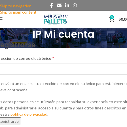
Skip to navigation
Skip to main content
0
$
0.0
IP Mi cuenta
egistrarse
*
rección de correo electrónico
 enviará un enlace a tu dirección de correo electrónico para establecer 
eva contraseña.
s datos personales se utilizarán para respaldar su experiencia en este si
b, para administrar el acceso a su cuenta y para otros fines descritos en
estra
política de privacidad
.
egistrarse