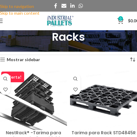
Skip to navigation
Skip to main content
0
$
0.0
Racks
Mostrando los 6 resultados
Mostrar sidebar
¡Oferta!
NestRack® -Tarima para
Tarima para Rack STD4845R