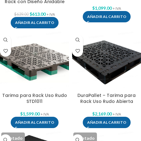
Rack con Diseño Anidable
$
1,099.00
+ IVA
$
613.00
$
639.00
+ IVA
AÑADIR AL CARRITO
AÑADIR AL CARRITO
Tarima para Rack Uso Rudo
DuraPallet – Tarima para
STD1011
Rack Uso Rudo Abierta
$
1,599.00
$
2,169.00
+ IVA
+ IVA
AÑADIR AL CARRITO
AÑADIR AL CARRITO
Agotado
Agotado