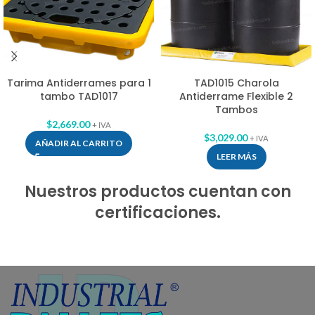
Tarima Antiderrames para 1
TAD1015 Charola
tambo TAD1017
Antiderrame Flexible 2
Tambos
$
2,669.00
+ IVA
$
3,029.00
+ IVA
AÑADIR AL CARRITO
LEER MÁS
Nuestros productos cuentan con
certificaciones.