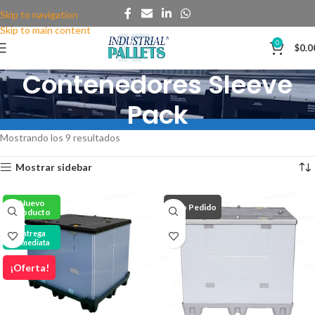
Skip to navigation
Skip to main content
0
$
0.0
Contenedores Sleeve
Pack
Mostrando los 9 resultados
Mostrar sidebar
Nuevo
Bajo Pedido
Producto
Entrega
Inmediata
¡Oferta!