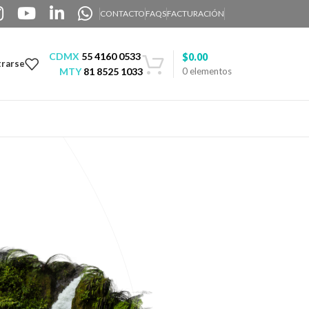
CONTACTO
FAQS
FACTURACIÓN
CDMX
55 4160 0533
$
0.00
trarse
MTY
81 8525 1033
0
elementos