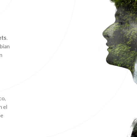
ets
.
ebían
an
co,
 el
le