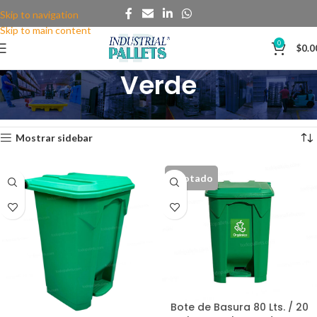
Skip to navigation
Skip to main content
0
$
0.0
Verde
Mostrando 1–12 de 22 resultados
Mostrar sidebar
Agotado
Bote de Basura 80 Lts. / 20