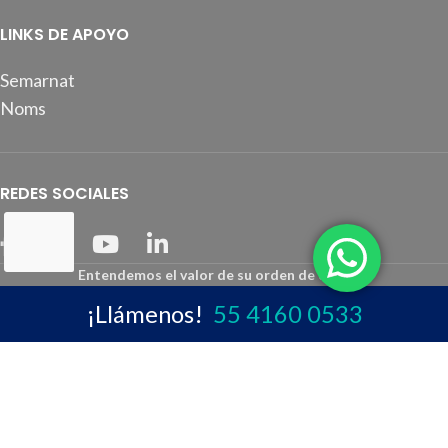
LINKS DE APOYO
Semarnat
Noms
REDES SOCIALES
Entendemos el valor de su orden de compra.
Las marcas registradas, logotipos, diseños, fotografías y
¡Llámenos!
55 4160 0533
especificaciones son propiedad y responsabilidad de sus respectivos
fabricantes / dueños.
INDUSTRIAL PALLETS © 2023
. Todos los derechos reservados.
Aviso de privacidad
Política de Cookies