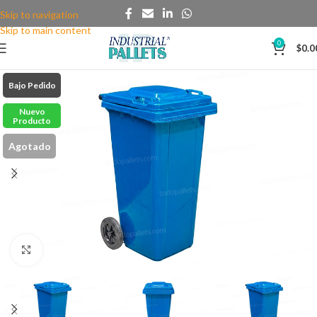
Skip to navigation
Skip to main content
0
$
0.0
Bajo Pedido
Nuevo
Producto
Agotado
Clic para agrandar