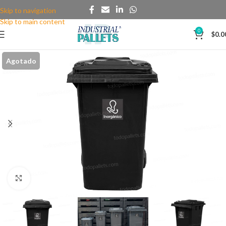
Skip to navigation
Skip to main content
0
$
0.0
Agotado
Clic para agrandar