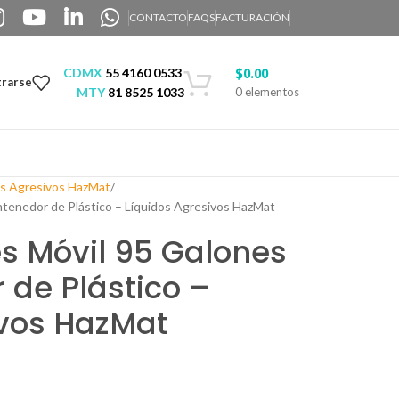
CONTACTO
FAQS
FACTURACIÓN
CDMX
55 4160 0533
$
0.00
trarse
MTY
81 8525 1033
0
elementos
es Agresivos HazMat
tenedor de Plástico – Líquidos Agresivos HazMat
s Móvil 95 Galones
 de Plástico –
ivos HazMat