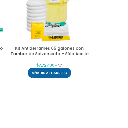
co
Kit Antiderrames 65 galones con
Tambor de Salvamento – Sólo Aceite
Kit Antider
Tambor de Sal
$
7,729.00
+ IVA
AÑADIR AL CARRITO
$
7
AÑAD