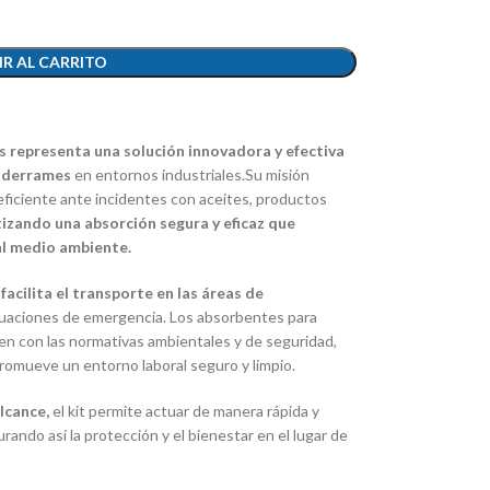
R AL CARRITO
 representa una solución innovadora y efectiva
e derrames
en entornos industriales.Su misión
 eficiente ante incidentes con aceites, productos
izando una absorción segura y eficaz que
al medio ambiente.
r
facilita el transporte en las áreas de
tuaciones de emergencia. Los absorbentes para
n con las normativas ambientales y de seguridad,
romueve un entorno laboral seguro y limpio.
lcance,
el kit permite actuar de manera rápida y
ando así la protección y el bienestar en el lugar de