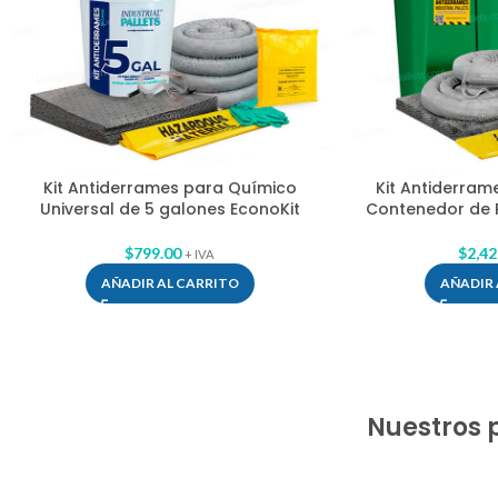
Kit Antiderrames para Químico
Kit Antiderram
Universal de 5 galones EconoKit
Contenedor de P
$
799.00
$
2,42
+ IVA
AÑADIR AL CARRITO
AÑADIR 
Nuestros 