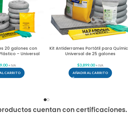
es 20 galones con
Kit Antiderrames Portátil para Quími
lástico – Universal
Universal de 25 galones
9.00
$
3,899.00
+ IVA
+ IVA
AL CARRITO
AÑADIR AL CARRITO
productos cuentan con certificaciones.