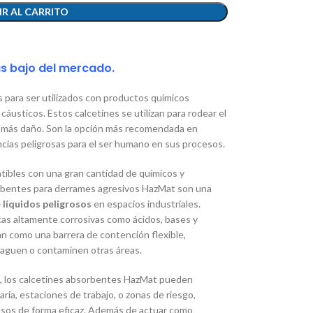
R AL CARRITO
ás bajo del mercado.
 para ser utilizados con productos químicos
usticos. Estos calcetines se utilizan para rodear el
 más daño. Son la opción más recomendada en
cias peligrosas para el ser humano en sus procesos.
tibles con una gran cantidad de químicos y
orbentes para derrames agresivos HazMat son una
 líquidos peligrosos
en espacios industriales.
cas altamente corrosivas como ácidos, bases y
an como una barrera de contención flexible,
paguen o contaminen otras áreas.
le, los calcetines absorbentes HazMat pueden
ria, estaciones de trabajo, o zonas de riesgo,
osos de forma eficaz. Además de actuar como