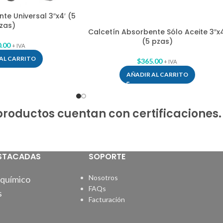
te Universal 3″x4′ (5
zas)
Calcetín Absorbente Sólo Aceite 3″x4
(5 pzas)
.00
+ IVA
AL CARRITO
$
365.00
+ IVA
AÑADIR AL CARRITO
productos cuentan con certificaciones.
STACADAS
SOPORTE
Nosotros
químico
FAQs
s
Facturación