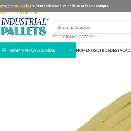
rong menu selected
Skip to navigation
Entendemos el valor de su orden de compra.
Skip to main content
SELECCIONAR CATEGORÍA
EXAMINAR CATEGORÍAS
HOME
NOSOTROS
DESTACAD