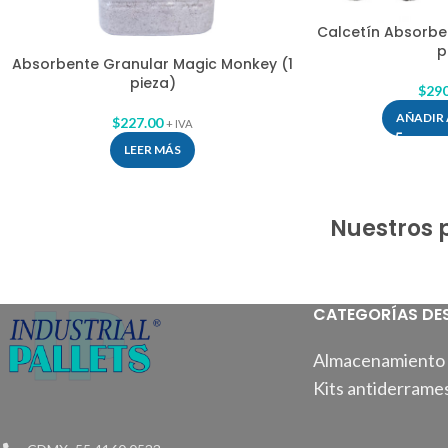
Calcetín Absorben
p
Absorbente Granular Magic Monkey (1
pieza)
$
290
AÑADIR 
$
227.00
+ IVA
LEER MÁS
Nuestros 
CATEGORÍAS DE
Almacenamiento 
Kits antiderrame