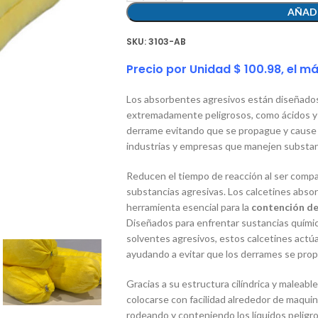
AÑADI
SKU:
3103-AB
Precio por Unidad $ 100.98, el m
Los absorbentes agresivos están diseñados
extremadamente peligrosos, como ácidos y cá
derrame evitando que se propague y cause
industrias y empresas que manejen substan
Reducen el tiempo de reacción al ser compa
substancias agresivas. Los calcetines abs
herramienta esencial para la
contención de
Diseñados para enfrentar sustancias quími
solventes agresivos, estos calcetines actú
ayudando a evitar que los derrames se pro
Gracias a su estructura cilíndrica y maleab
colocarse con facilidad alrededor de maquina
rodeando y conteniendo los líquidos peligr