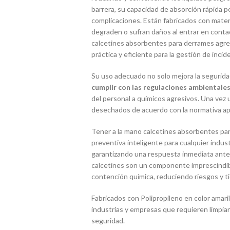
barrera, su capacidad de absorción rápida p
complicaciones. Están fabricados con materi
degraden o sufran daños al entrar en contac
calcetines absorbentes para derrames agre
práctica y eficiente para la gestión de inci
Su uso adecuado no solo mejora la seguridad
cumplir con las regulaciones ambientales 
del personal a químicos agresivos. Una vez u
desechados de acuerdo con la normativa apl
Tener a la mano calcetines absorbentes pa
preventiva inteligente para cualquier indus
garantizando una respuesta inmediata ante
calcetines son un componente imprescindib
contención química, reduciendo riesgos y t
Fabricados con Polipropileno en color amaril
industrias y empresas que requieren limpia
seguridad.