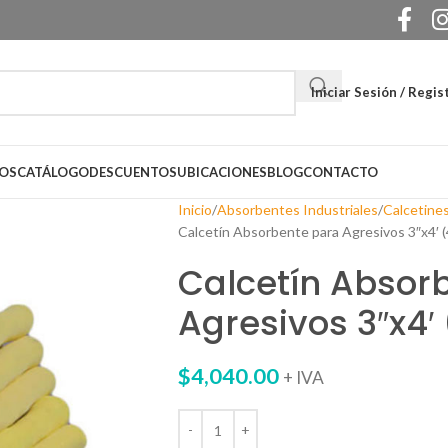
Iniciar Sesión / Regis
OS
CATÁLOGO
DESCUENTOS
UBICACIONES
BLOG
CONTACTO
Inicio
Absorbentes Industriales
Calcetine
Calcetín Absorbente para Agresivos 3″x4′ (
Calcetín Absor
Agresivos 3″x4′
$
4,040.00
+ IVA