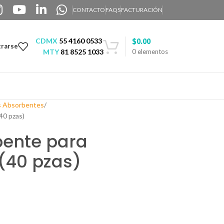
CONTACTO
FAQS
FACTURACIÓN
CDMX
55 4160 0533
$
0.00
trarse
MTY
81 8525 1033
0
elementos
s Absorbentes
40 pzas)
bente para
 (40 pzas)