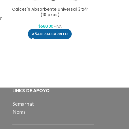
Calcetín Absorbente Universal 3″x4′
(10 pzas)
′
Calcetín Absor
$
580.00
+ IVA
AÑADIR AL CARRITO
$
AÑAD
LINKS DE APOYO
Semarnat
Noms