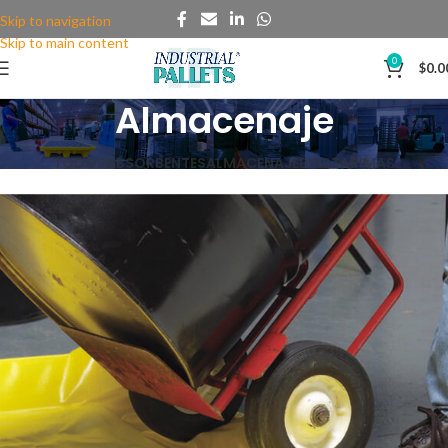
Skip to navigation
Skip to main content
0
$
0.0
Almacenaje
TODOS
ABSORBENTES
ALMACENAJE
BINS
TARIMAS