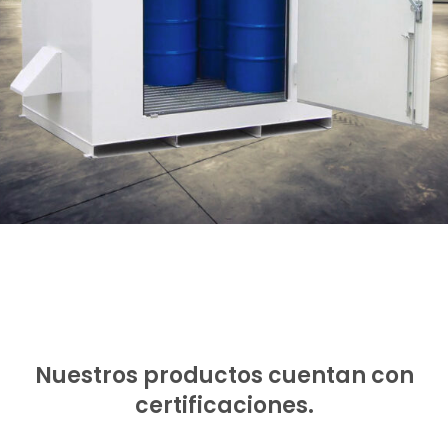
Almacenes y cobertizos
Almacenaje
Nuestros productos cuentan con
certificaciones.